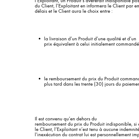
l’Exploitant, un Produit s’avérerait indisponible 
du Client, l’Exploitant en informera le Client par e
délais et le Client aura le choix entre :
la livraison d’un Produit d’une qualité et d’un
prix équivalent à celui initialement commandé
le remboursement du prix du Produit comman
plus tard dans les trente (30) jours du paiem
Il est convenu qu’en dehors du
remboursement du prix du Produit indisponible, si
le Client, l’Exploitant n’est tenu à aucune indemnité
l’inexécution du contrat lui est personnellement im