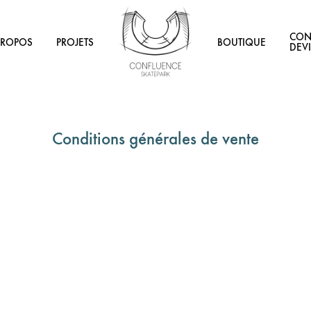
CON
PROPOS
PROJETS
BOUTIQUE
DEV
Confluence
Spécialisée
Skatepark
dans
les
skateparks
et
Conditions générales de vente
rampes.
Etudes
/
conception
/
construction.
Confluence
Skatepark…