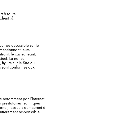
rt à toute
lient »).
seur ou accessible sur le
) mentionnant leurs
strant, le cas échéant,
tuel. La notice
, figure sur le Site ou
ts sont conformes aux
e notamment par l’Internet.
 prestataires techniques
ernet, lesquels demeurent à
 entièrement responsable