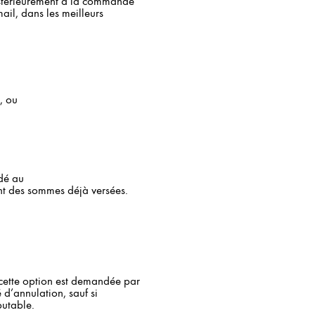
postérieurement à la commande
mail, dans les meilleurs
, ou
dé au
ent des sommes déjà versées.
 cette option est demandée par
 d’annulation, sauf si
putable.