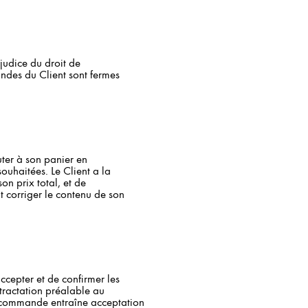
judice du droit de
andes du Client sont fermes
outer à son panier en
souhaitées. Le Client a la
on prix total, et de
 corriger le contenu de son
ccepter et de confirmer les
étractation préalable au
 commande entraîne acceptation