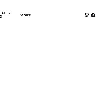
TACT /
PANIER
0
IS