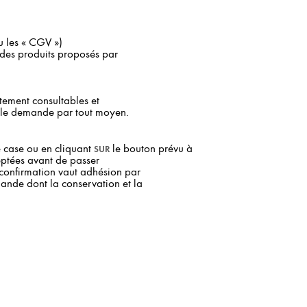
u les « CGV »)
 des produits proposés par
ectement consultables et
ple demande par tout moyen.
sur
e case ou en cliquant
le bouton prévu à
ceptées avant de passer
onfirmation vaut adhésion par
ande dont la conservation et la